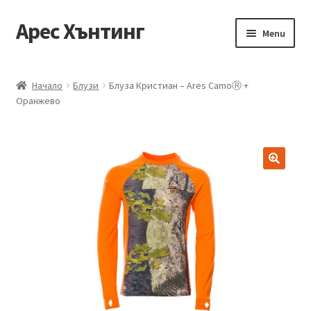
Арес Хънтинг
Skip
Skip
Menu
to
to
navigation
content
Тениски
Начало
Блузи
Блуза Кристиан – Ares CamoⓇ +
Оранжево
Ризи
Блузи
Елеци
Панталони
Якета
Аксесоари