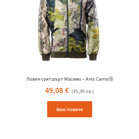
chosen
on
the
product
page
Ловен суитшърт Масимо – Ares CamoⓇ
49,08
€
(
95,99
лв.
)
This
Виж повече
product
has
multiple
variants.