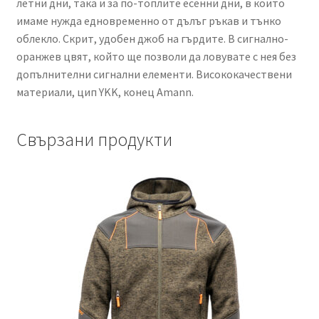
летни дни, така и за по-топлите есенни дни, в които
имаме нужда едновременно от дълъг ръкав и тънко
облекло. Скрит, удобен джоб на гърдите. В сигнално-
оранжев цвят, който ще позволи да ловувате с нея без
допълнителни сигнални елементи. Висококачествени
материали, цип YKK, конец Amann.
Свързани продукти