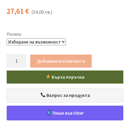
27,61
€
(
54,00
лв.
)
Размер
количество
Добавяне в количката
за
Блуза
Бърза поръчка
Кристиан
-
Ares
Въпрос за продукта
CamoⓇ
+
Пиши във Viber
Оранжево