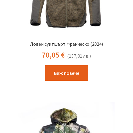
Ловен суитшърт Франческо (2024)
70,05
€
(
137,01
лв.
)
This
Виж повече
product
has
multiple
variants.
The
options
may
be