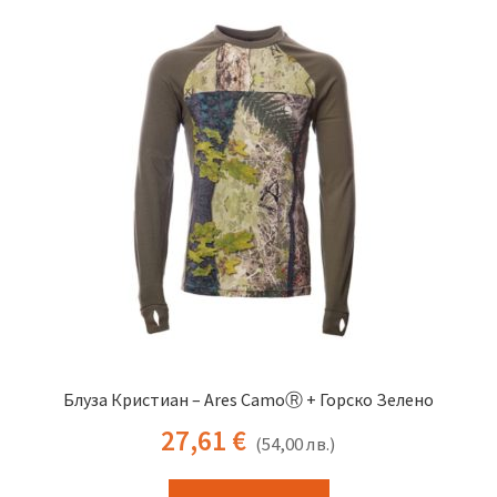
The
options
may
be
chosen
on
the
product
page
Блуза Кристиан – Ares CamoⓇ + Горско Зелено
27,61
€
(
54,00
лв.
)
This