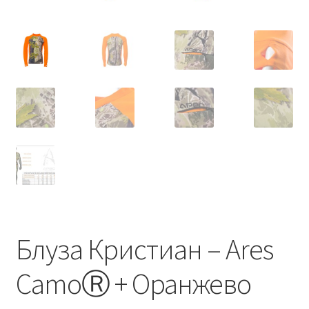
Термални и нощни уреди
Гармин устройства
GPS устройства
Мюрета
Контакти
Блуза Кристиан – Ares
CamoⓇ + Оранжево