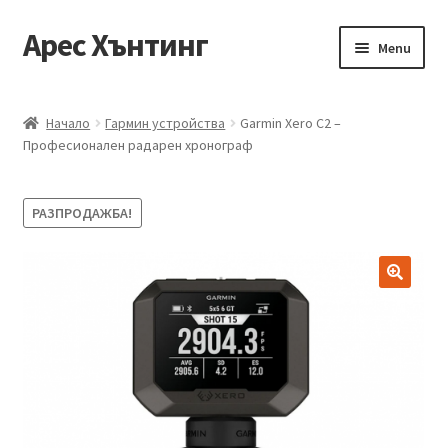
Арес Хънтинг
Skip
Skip
Menu
to
to
navigation
content
Тениски
Начало
Гармин устройства
Garmin Xero C2 –
Професионален радарен хронограф
Ризи
Блузи
РАЗПРОДАЖБА!
Елеци
Панталони
Якета
Аксесоари