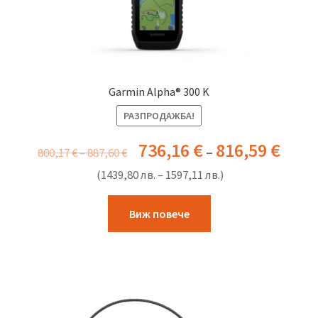
Garmin Alpha® 300 K
РАЗПРОДАЖБА!
736,16
€
816,59
€
–
800,17
€
–
887,60
€
(
1439,80
лв.
–
1597,11
лв.
)
This
Виж повече
product
has
multiple
variants.
The
options