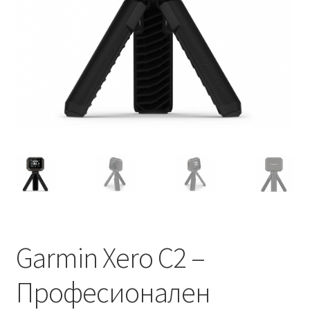
Термални и нощни уреди
Гармин устройства
GPS устройства
Мюрета
Контакти
Garmin Xero C2 –
Професионален