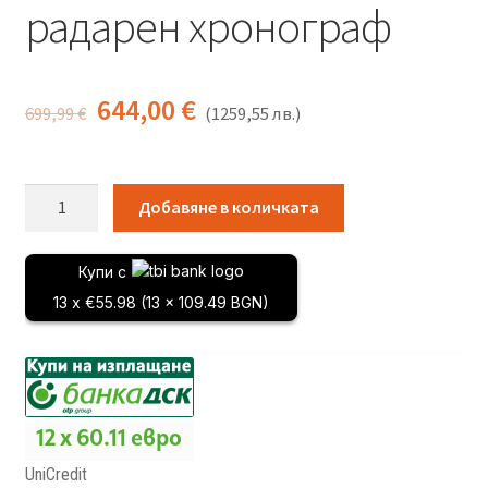
радарен хронограф
644,00
€
699,99
€
(
1259,55
лв.
)
количество
Добавяне в количката
за
Garmin
Купи с
Xero
13 x €55.98 (13 x 109.49 BGN)
C2
–
Професионален
радарен
хронограф
12 x 60.11 евро
UniCredit