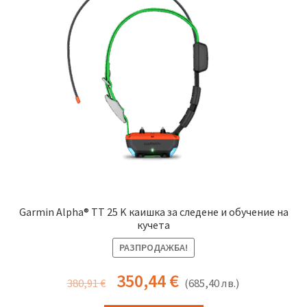
may
be
chosen
on
the
product
page
Garmin Alpha® TT 25 K каишка за следене и обучение на
кучета
РАЗПРОДАЖБА!
350,44
€
380,91
€
(
685,40
лв.
)