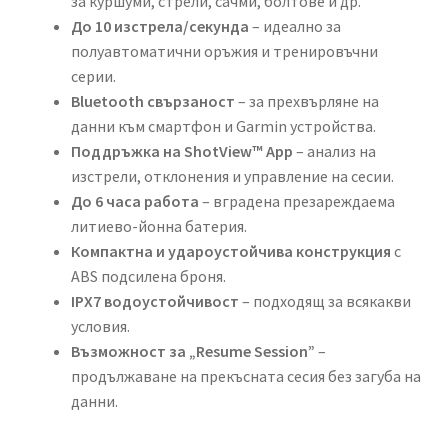
за куршуми, стрели, сачми, болтове и др.
До 10 изстрела/секунда
– идеално за
полуавтоматични оръжия и тренировъчни
серии.
Bluetooth свързаност
– за прехвърляне на
данни към смартфон и Garmin устройства.
Поддръжка на ShotView™ App
– анализ на
изстрели, отклонения и управление на сесии.
До 6 часа работа
– вградена презареждаема
литиево-йонна батерия.
Компактна и удароустойчива конструкция
с
ABS подсилена броня.
IPX7 водоустойчивост
– подходящ за всякакви
условия.
Възможност за „Resume Session”
–
продължаване на прекъсната сесия без загуба на
данни.