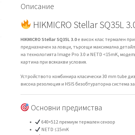
Описание
HIKMICRO Stellar SQ35L 3.
HIKMICRO Stellar SQ35L 3.0
е висок клас термален при
предназначен за ловци, търсещи максимална детайлн
на технологията Image Pro 3.0 и NETD <15mK, модел
картина при всякакви условия.
Устройството комбинира класически 30 mm tube диз
висока резолюция и HSIS безобтураторна система з
Основни предимства
640×512 премиум термален сензор
NETD ≤15mK