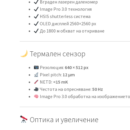
Вграден лазерен далекомер
Image Pro 3.0 технология
HSIS shutterless система
OLED дисплей 2560×2560 px
До 1800 м обхват на откриване
Термален сензор
Резолюция:
640 × 512 px
Pixel pitch:
12 μm
NETD:
<15 mK
Честота на опресняване:
50 Hz
Image Pro 3.0 обработка на изображениет
Оптика и увеличение