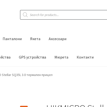
Products
search
Панталони
Якета
Аксесоари
ойства
GPS устройства
Мюрета
Контакти
 Stellar SQ35L 3.0 термален прицел