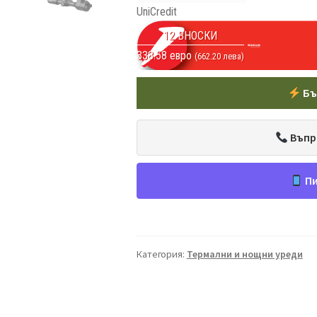
UniCredit
12 ВНОСКИ
338.58 евро
(662.20 лева)
Бъ
Въпр
Пи
Категория:
Термални и нощни уреди