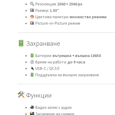
Резолюция:
2560 × 2560 px
Размер:
1.03″
Цветови палитри:
множество режими
Picture-in-Picture режим
Захранване
Батерии:
вътрешна + външна 18650
Време на работа:
до 9 часа
USB-C / QC3.0
Поддръжка на външно захранване
Функции
Видео запис с аудио
Заснемане на снимки