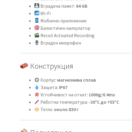
Вградена памет:
64 GB
Wi-Fi
Мобилно приложение
Балистичен калкулатор
Recoil Activated Recording
Вграден микрофон
Конструкция
Корпус:
магнезиева сплав
Защита:
IP67
Устойчивост на откат:
1000g/0.4ms
Работна температура:
-30°C до +55°C
Тегло:
около 830 г