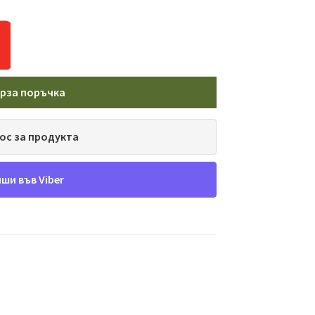
рза поръчка
ос за продукта
ши във Viber