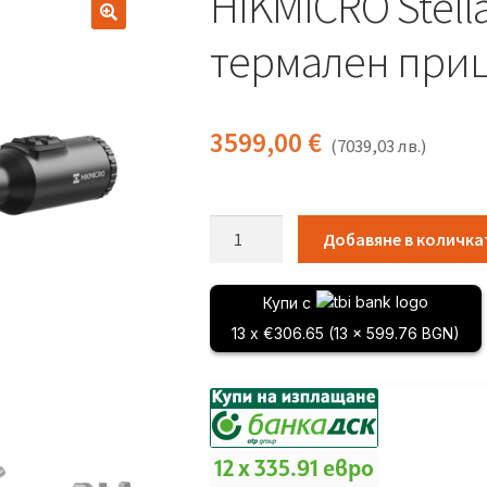
HIKMICRO Stella
термален при
3599,00
€
(
7039,03
лв.
)
количество
Добавяне в количка
за
HIKMICRO
Купи с
Stellar
13 x €306.65 (13 x 599.76 BGN)
SQ35L
3.0
термален
прицел
12 x 335.91 евро