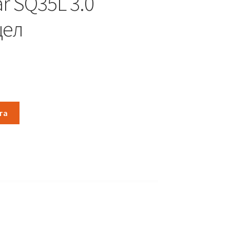
r SQ35L 3.0
цел
та