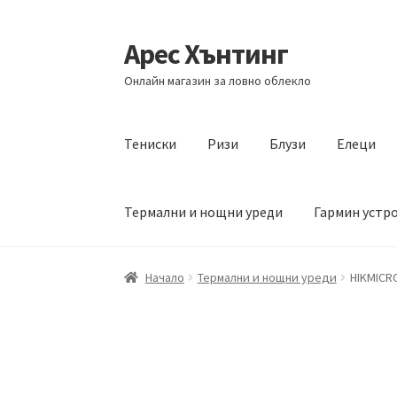
Арес Хънтинг
Skip
Skip
to
to
Онлайн магазин за ловно облекло
navigation
content
Тениски
Ризи
Блузи
Елеци
Термални и нощни уреди
Гармин устр
Начало
Термални и нощни уреди
HIKMICRO