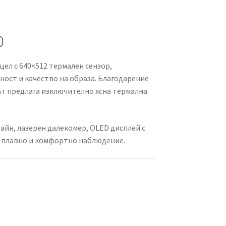
0
цел с 640×512 термален сензор,
ост и качество на образа. Благодарение
ът предлага изключително ясна термална
айн, лазерен далекомер, OLED дисплей с
а плавно и комфортно наблюдение.