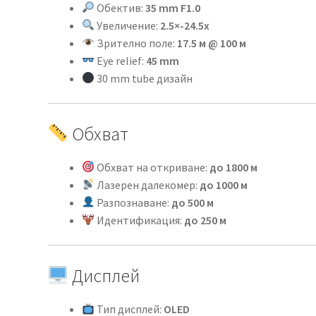
Обектив:
35 mm F1.0
Увеличение:
2.5×-24.5x
Зрително поле:
17.5 м @ 100 м
Eye relief:
45 mm
30 mm tube дизайн
Обхват
Обхват на откриване:
до 1800 м
Лазерен далекомер:
до 1000 м
Разпознаване:
до 500 м
Идентификация:
до 250 м
Дисплей
Тип дисплей:
OLED