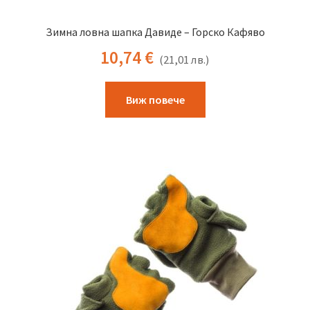
Зимна ловна шапка Давиде – Горско Кафяво
10,74
€
(
21,01
лв.
)
This
Виж повече
product
has
multiple
variants.
The
options
may
be
chosen
on
the
product