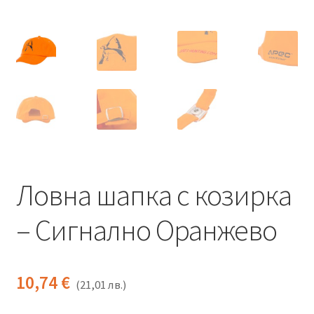
Термални и нощни уреди
Гармин устройства
GPS устройства
Мюрета
Контакти
Ловна шапка с козирка
– Сигнално Оранжево
10,74
€
(
21,01
лв.
)