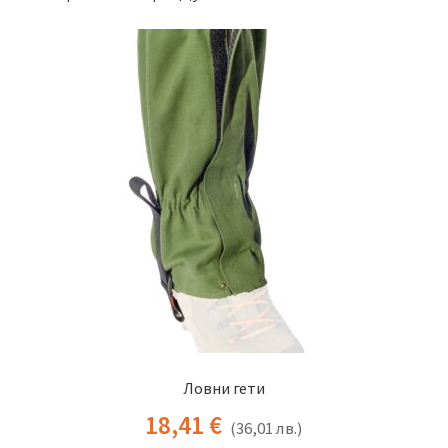
Ловни гети
18,41
€
(
36,01
лв.
)