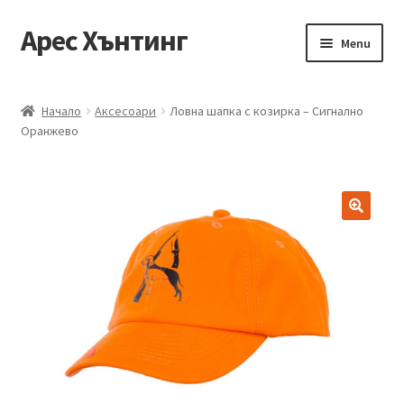
Арес Хънтинг
Skip
Skip
Menu
to
to
navigation
content
Тениски
Начало
Аксесоари
Ловна шапка с козирка – Сигнално
Оранжево
Ризи
Блузи
Елеци
Панталони
Якета
Аксесоари