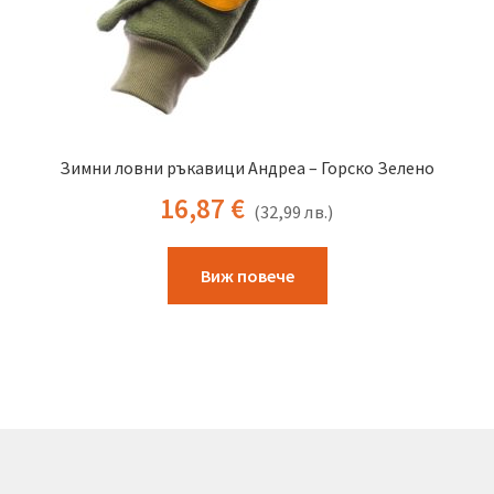
page
Зимни ловни ръкавици Андреа – Горско Зелено
16,87
€
(
32,99
лв.
)
This
Виж повече
product
has
multiple
variants.
The
options
may
be