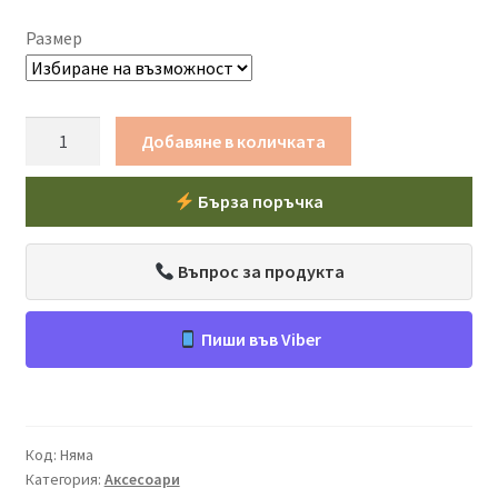
Размер
количество
Добавяне в количката
за
Ловна
Бърза поръчка
шапка
с
козирка
Въпрос за продукта
-
Сигнално
Пиши във Viber
Оранжево
Код:
Няма
Категория:
Аксесоари