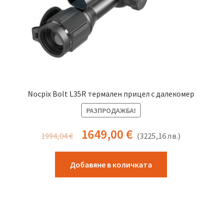
Nocpix Bolt L35R термален прицел с далекомер
РАЗПРОДАЖБА!
1649,00
€
1994,04
€
(
3225,16
лв.
)
Добавяне в количката