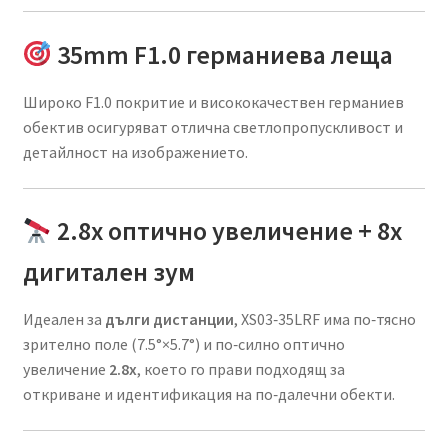
35mm F1.0 германиева леща
Широко F1.0 покритие и висококачествен германиев
обектив осигуряват отлична светлопропускливост и
детайлност на изображението.
2.8x оптично увеличение + 8x
дигитален зум
Идеален за
дълги дистанции
, XS03‑35LRF има по‑тясно
зрително поле (7.5°×5.7°) и по‑силно оптично
увеличение
2.8x
, което го прави подходящ за
откриване и идентификация на по‑далечни обекти.