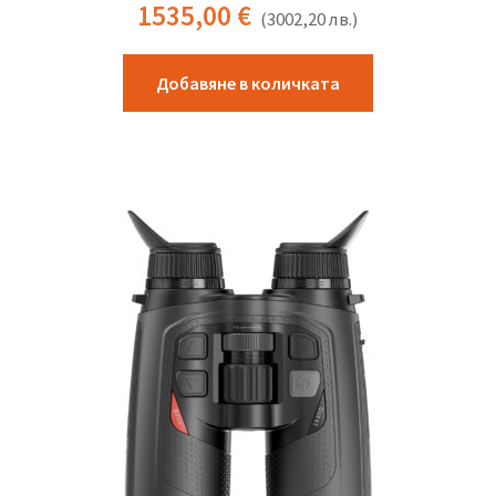
1535,00
€
(
3002,20
лв.
)
Добавяне в количката