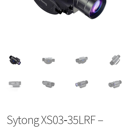
Термални и нощни уреди
Гармин устройства
GPS устройства
Мюрета
Контакти
Sytong XS03‑35LRF –