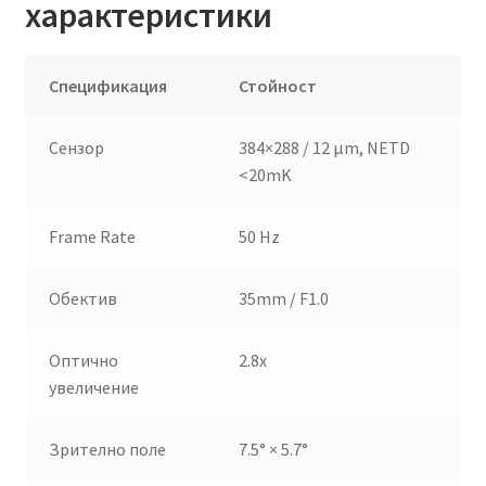
характеристики
Спецификация
Стойност
Сензор
384×288 / 12 μm, NETD
<20mK
Frame Rate
50 Hz
Обектив
35mm / F1.0
Оптично
2.8x
увеличение
Зрително поле
7.5° × 5.7°