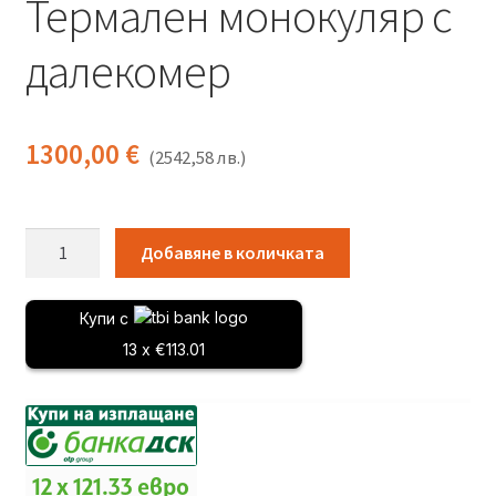
Термален монокуляр с
далекомер
1300,00
€
(
2542,58
лв.
)
количество
Добавяне в количката
за
Sytong
Купи с
XS03‑35LRF
13 x €113.01
-
Термален
монокуляр
с
далекомер
12 x 121.33 евро