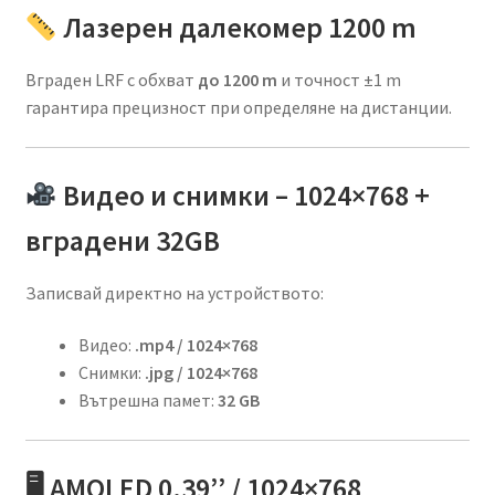
Лазерен далекомер 1200 m
Вграден LRF с обхват
до 1200 m
и точност ±1 m
гарантира прецизност при определяне на дистанции.
Видео и снимки – 1024×768 +
вградени 32GB
Записвай директно на устройството:
Видео:
.mp4 / 1024×768
Снимки:
.jpg / 1024×768
Вътрешна памет:
32 GB
🖥 AMOLED 0.39’’ / 1024×768