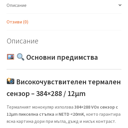
Описание
Отзиви (0)
Описание
Основни предимства
Високочувствителен термален
сензор – 384×288 / 12µm
Термалният монокуляр използва
384×288 VOx сензор с
12μm пикселна стъпка
и
NETD <20mK
, което гарантира
ясна картина дори при мъгла, дъжд и нисък контраст.