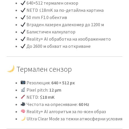
640×512 термален сензор
NETD ≤18mK за по-детайлна картина
50 mm F1.0 обектив
Вграден лазерен далекомер до 1200 м
Балистичен калкулатор
Reality+ AI обработка на изображението
До 2600 м обхват на откриване
Термален сензор
Резолюция:
640 × 512 px
Pixel pitch:
12 μm
NETD:
≤18 mK
Честота на опресняване:
60 Hz
Reality+ AI алгоритъм за по-ясен образ
Ultra Clear Mode за тежки атмосферни условия