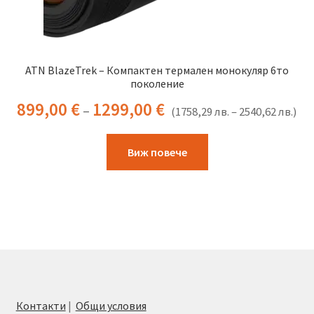
ATN BlazeTrek – Компактен термален монокуляр 6то
поколение
899,00
€
1299,00
€
–
(
1758,29
лв.
–
2540,62
лв.
)
This
Виж повече
product
has
multiple
variants.
The
options
may
be
chosen
Контакти
|
Общи условия