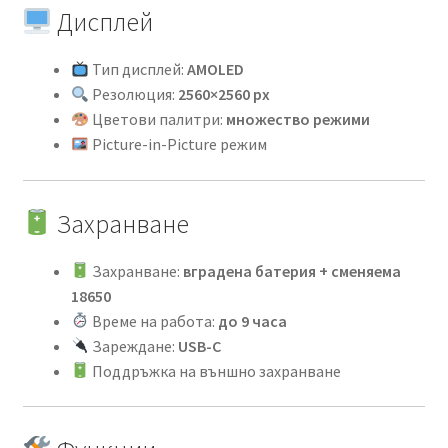
Дисплей
Тип дисплей:
AMOLED
Резолюция:
2560×2560 px
Цветови палитри:
множество режими
Picture-in-Picture режим
Захранване
Захранване:
вградена батерия + сменяема
18650
Време на работа:
до 9 часа
Зареждане:
USB-C
Поддръжка на външно захранване