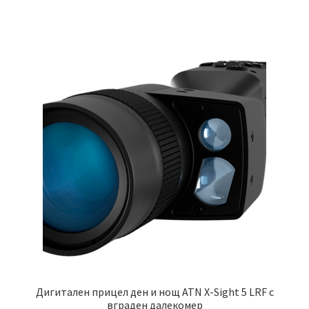
Дигитален прицел ден и нощ ATN X-Sight 5 LRF с
вграден далекомер