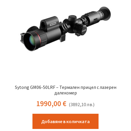
Sytong GM06-50LRF – Термален прицел с лазерен
далекомер
1990,00
€
(
3892,10
лв.
)
Добавяне в количката