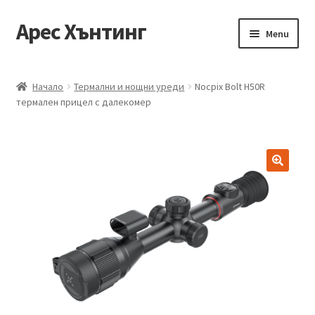
Арес Хънтинг
Skip
Skip
Menu
to
to
navigation
content
Тениски
Начало
Термални и нощни уреди
Nocpix Bolt H50R
термален прицел с далекомер
Ризи
Блузи
Елеци
Панталони
Якета
Аксесоари