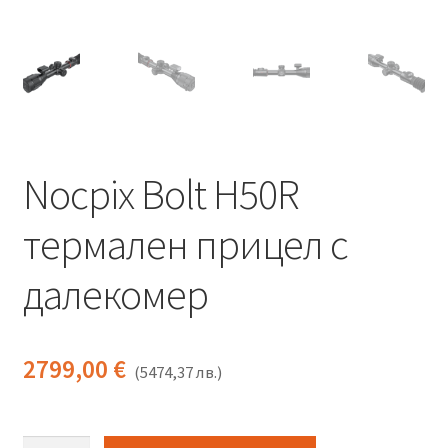
Термални и нощни уреди
Гармин устройства
GPS устройства
Мюрета
Nocpix Bolt H50R
термален прицел с
Контакти
далекомер
2799,00
€
(
5474,37
лв.
)
количество