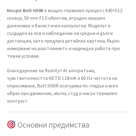
Nocpix Bolt H50R
е мощен термален прицел с 640×512
сензор, 50 mm F1.0 обектив, вграден лазерен
далекомер и балистичен калкулатор. Моделът е
създаден за лов и наблюдение на средни и дълги
дистанции, като предлага детайлна картина, бързо
измерване на разстоянието и надеждна работа при
тежки условия.
Благодарение на Reality+ AI алгоритъма,
чувствителността NETD ≤18mK и 60 Hz честота на
опресняване, Bolt H50R осигурява по-гладък и ясен
образ при движение, мъгла, студ и нисък термален
контраст.
Основни предимства