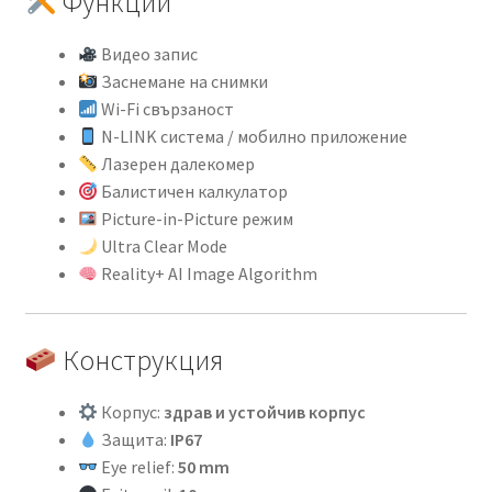
Функции
Видео запис
Заснемане на снимки
Wi-Fi свързаност
N-LINK система / мобилно приложение
Лазерен далекомер
Балистичен калкулатор
Picture-in-Picture режим
Ultra Clear Mode
Reality+ AI Image Algorithm
Конструкция
Корпус:
здрав и устойчив корпус
Защита:
IP67
Eye relief:
50 mm