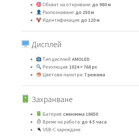
Обхват на откриване:
до 980 м
Разпознаване:
до 250 м
Идентификация:
до 120 м
Дисплей
Тип дисплей:
AMOLED
Резолюция:
1024 × 768 px
Цветови палитри:
7 режима
Захранване
Батерия:
сменяема 18650
Време на работа:
до 4.5 часа
USB-C зареждане