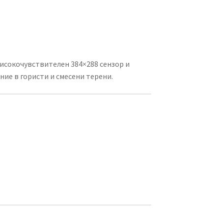
исокочувствителен 384×288 сензор и
ние в гористи и смесени терени.