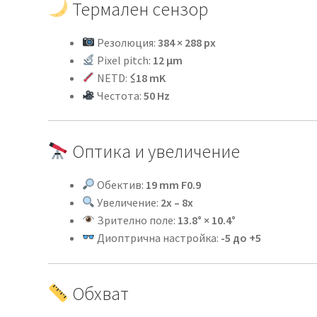
Термален сензор
Резолюция:
384 × 288 px
Pixel pitch:
12 μm
NETD:
≤18 mK
Честота:
50 Hz
Оптика и увеличение
Обектив:
19 mm F0.9
Увеличение:
2x – 8x
Зрително поле:
13.8° × 10.4°
Диоптрична настройка:
-5 до +5
Обхват