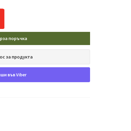
рза поръчка
ос за продукта
ши във Viber