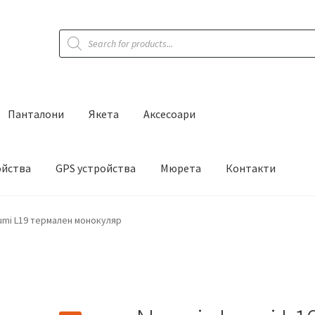
Products
search
Панталони
Якета
Аксесоари
ойства
GPS устройства
Мюрета
Контакти
Lumi L19 термален монокуляр