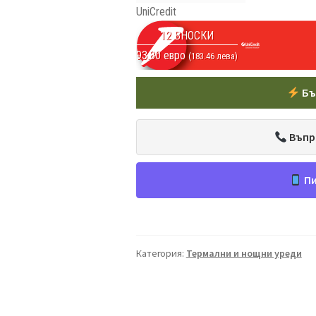
UniCredit
12 ВНОСКИ
93.80 евро
(183.46 лева)
Бъ
Въпр
Пи
Категория:
Термални и нощни уреди