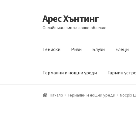
Арес Хънтинг
Skip
Skip
to
to
Онлайн магазин за ловно облекло
navigation
content
Тениски
Ризи
Блузи
Елеци
Термални и нощни уреди
Гармин устр
Начало
Термални и нощни уреди
Nocpix 