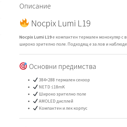
Описание
Nocpix Lumi L19
Nocpix Lumi L19
е компактен термален монокуляр с в
широко зрително поле. Подходящ е за лов и наблюде
Основни предимства
384×288 термален сензор
NETD ≤18mK
Широко зрително поле
AMOLED дисплей
Компактен и лек корпус